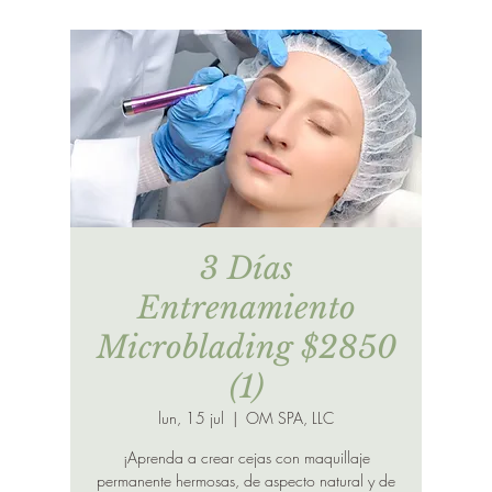
3 Días
Entrenamiento
Microblading $2850
(1)
lun, 15 jul
  |  
OM SPA, LLC
¡Aprenda a crear cejas con maquillaje
permanente hermosas, de aspecto natural y de