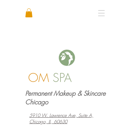
Call or Text: +1 773 641 3373
OM
SPA
Permanent Makeup & Skincare
Chicago
5910 W. Lawrence Ave, Suite A,
Chicago, IL, 60630