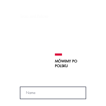
Terms and Policies
Contraindications, Pre and After care
Careers
NOS RESERVAMOS EL DERECHO DE
RECHAZAR UN SERVICIO
DE TATUAJE A
CUALQUIERA.
MÓWIMY PO
POLSKU
SUBSCRIBE
Name
Phone