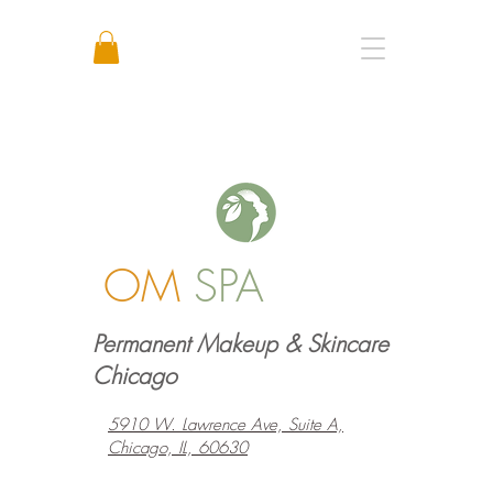
Call or Text: +1 773 641 3373
OM
SPA
Permanent Makeup & Skincare
Chicago
5910 W. Lawrence Ave, Suite A,
Chicago, IL, 60630