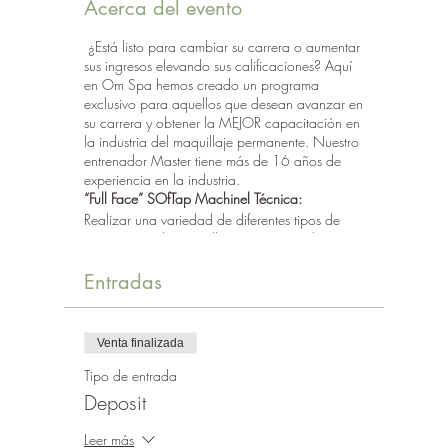
Acerca del evento
¿Está listo para cambiar su carrera o aumentar
sus ingresos elevando sus calificaciones? Aquí
en Om Spa hemos creado un programa
exclusivo para aquellos que desean avanzar en
su carrera y obtener la MEJOR capacitación en
la industria del maquillaje permanente. Nuestro
entrenador Master tiene más de 16 años de
experiencia en la industria.
“Full Face” SOfTap Machinel Técnica:
Realizar una variedad de diferentes tipos de
tratamientos de maquillaje permanente le
permitirá ofrece a sus clientes más opciones de
tratamientos, ya que no todos los tipos de piel y
Entradas
deseos son adecuados para Microblading.
Aprenda los patrones de Hair Stroke, Ombre y
Powder Fill in Brows, Lash Enhancement,
Venta finalizada
Eyeliner, Lip Liner y Lip Blush con la suave
técnica manual SOfTap disponible en el
Tipo de entrada
mercado.
Deposit
TÉCNICA DELINEADOR DE OJOS- 1 DÍA
Leer más