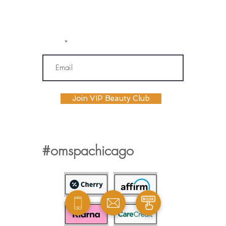
unsubscribe or opt out at any time. My
information will be handled according to
OM SPA's Privacy Policy
Email
Join VIP Beauty Club
#omspachicago