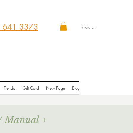
 641 3373
Iniciar sesión
Tienda
Gift Card
New Page
Blog
Contáctenos
Shop
/ Manual +