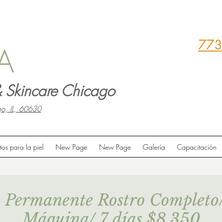
773
A
 Skincare Chicago
o, IL, 60630
tos para la piel
New Page
New Page
Galería
Capacitación
e Permanente Rostro Completo
Máquina/ 7 días $8,350