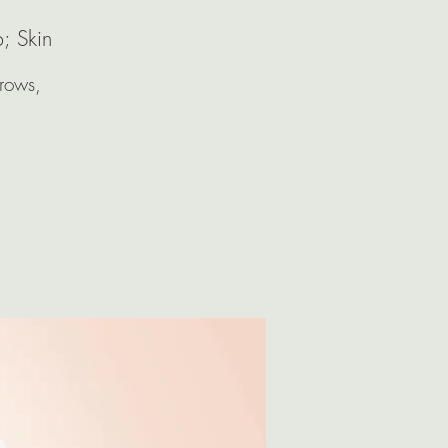
; Skin
rows,