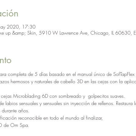
ación
may 2020, 17:30
ke up &amp; Skin, 5910 W Lawrence Ave, Chicago, IL 60630, E
nto
 cara completa de 5 días basado en el manual único de SofTapFlex 
ejas Microblading 6D con sombreado y  golpecitos suaves.
s durante años.
tificación reconocible en todo el mundo al finalizar,
LO de Om Spa.