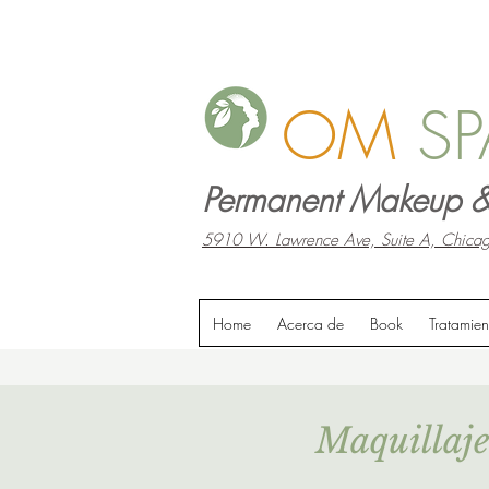
OM
SP
Permanent Makeup &
5910 W. Lawrence Ave, Suite A, Chicag
Home
Acerca de
Book
Tratamien
Maquillaj