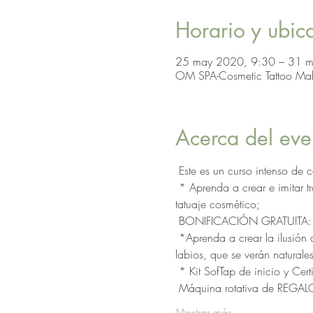
Horario y ubic
25 may 2020, 9:30 – 31 
OM SPA-Cosmetic Tattoo Ma
Acerca del eve
 Este es un curso intenso de
 * Aprenda a crear e imitar trazos hermosos y naturales de cabello 3D en las cejas con la aplicación de microblading de 
tatuaje cosmético; 
 BONIFICACIÓN GRATUITA: c
 *Aprenda a crear la ilusión de labios sensuales y sensuales sin inyección de rellenos. Restaura la definición y el color de los 
labios, que se verán naturale
 * Kit SofTap de inicio y Cer
 Máquina rotativa de REGA
Mostrar más