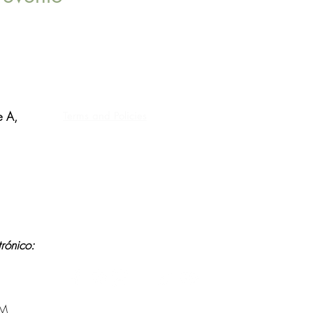
e A,
Terms and Policies
Contraindications, Pre and After care
y wifi
Careers
ico:
PM