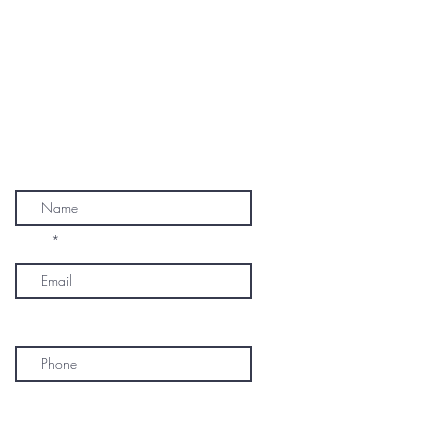
SUBSCRIBE
Name
Email
Phone
* By subscribing, I consent to receive
marketing emails, text messages, and